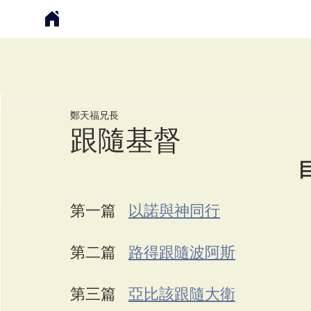
鄭天福
鄭天福兄長
跟隨基督
目
第一篇   
以諾與神同行
第二篇   
路得跟隨波阿斯
第三篇   
亞比該跟隨大衛