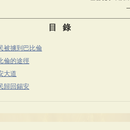
目   錄
民被擄到巴比倫
比倫的途徑
安大道
民歸回錫安