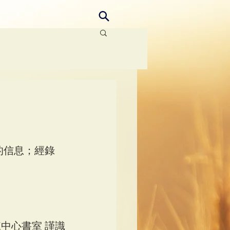
的信息；經錄
。
中心書室 謹識