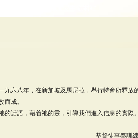
鄭天福兄長生命網站
一九六八年，在新加坡及馬尼拉，舉行特會所釋放
改而成。
祂的話語，藉着祂的靈，引導我們進入信息的實際
基督徒事奉訓練