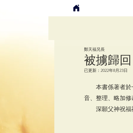
鄭天福兄長
被擄歸回
已更新：
2022年8月23日
本書係著者於
音、整理、略加修
深願父神祝福