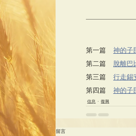
第一篇    
神的子
第二篇    
脫離巴
第三篇    
行走錫
第四篇    
神的子
信息
復興
留言