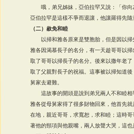
　　哦，弟兄姊妹，亞伯拉罕又說：「你向左
亞伯拉罕是這樣不爭而退讓，他讓羅得先隨
（二）赦免和睦
　　以掃和雅各原來是雙胞胎，但是因以掃
雅各因渴慕長子的名分，有一天趁哥哥以掃
取了哥哥以掃長子的名分。後來以撒年老了
取了父親對長子的祝福。這事被以掃知道後
舅家去避難。
　　這故事的開頭是說到弟兄兩人不和睦相
雅各從母舅家得了很多財物回來，他首先就
在地，親近哥哥，求寬恕，求和睦；這時哥
著他的頸項與他親嘴，兩人放聲大哭，這也