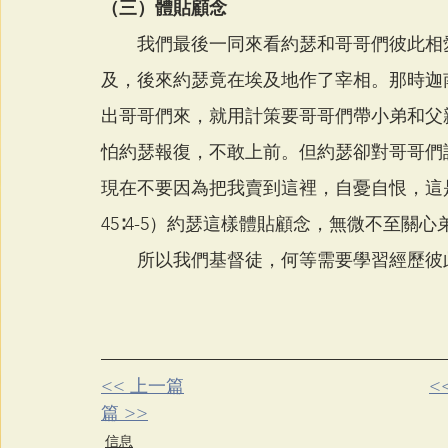
（三）體貼顧念
　　我們最後一同來看約瑟和哥哥們彼此相
及，後來約瑟竟在埃及地作了宰相。那時迦
出哥哥們來，就用計策要哥哥們帶小弟和父
怕約瑟報復，不敢上前。但約瑟卻對哥哥們
現在不要因為把我賣到這裡，自憂自恨，這
45∶4-5）約瑟這樣體貼顧念，無微不至關
　　所以我們基督徒，何等需要學習經歷彼
<< 上一篇
<
篇 >>
信息