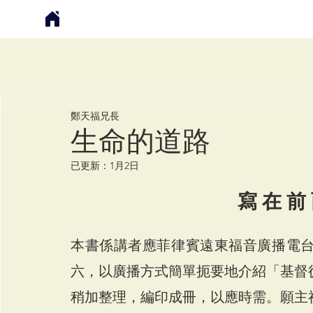
鄭天福
鄭天福兄長
生命的道路
已更新：
1月2日
寫 在 前
本書係講者應菲律賓遠東福音廣播電
六，以廣播方式簡單扼要地介紹「基督
稍加整理，編印成冊，以應時需。願主