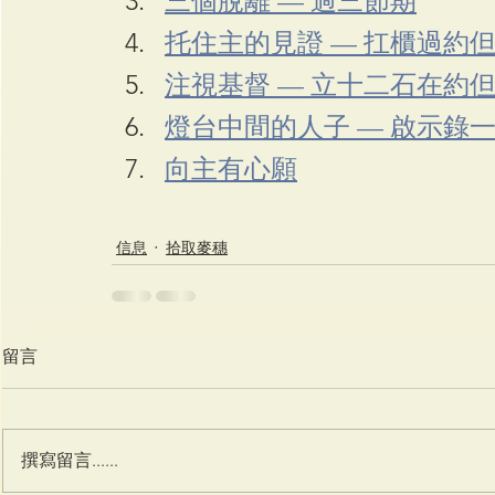
三個脫離 — 過三節期
托住主的見證 — 扛櫃過約
注視基督 — 立十二石在約
燈台中間的人子 — 啟示錄
向主有心願
信息
拾取麥穗
留言
撰寫留言......