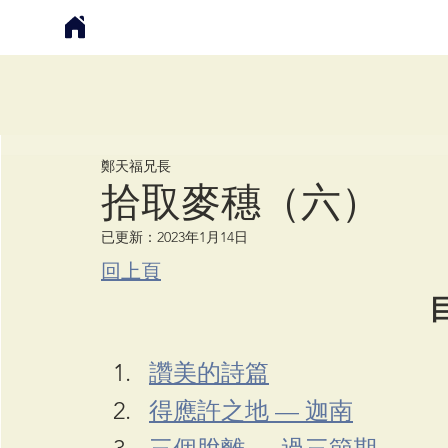
鄭天福
鄭天福兄長
拾取麥穗（六）
已更新：
2023年1月14日
回上頁
讚美的詩篇
得應許之地 — 迦南