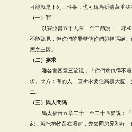
可能就是下列三件事，也可稱為祈禱蒙垂聽
（一）罪
        以賽亞書五十九章一至二節說：「耶和華的膀臂，並非縮短不能拯救，耳朵，並非發沉
不能聽見，但你們的罪孽使你們與神隔絕，
應之主因。
（二）妄求
        雅各書四章三節說：「你們求也得不著，是因為你們妄求。」妄求就是超過需要的祈
求。比方：有的人一直祈求要住高樓大廈，
二。
（三）與人間隔
        馬太福音五章二十三至二十四節說：「你在祭壇上獻禮物的時候，若想起弟兄向你懷
怨，就把禮物留在壇前，先去同弟兄和好，