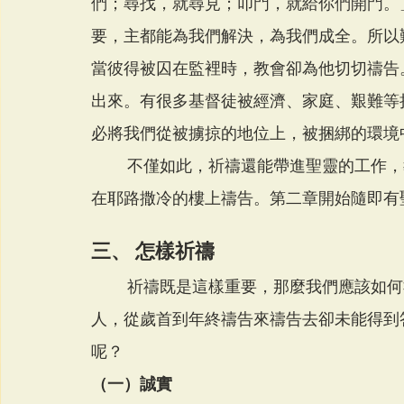
們；尋找，就尋見；叩門，就給你們開門。
要，主都能為我們解決，為我們成全。所以
當彼得被囚在監裡時，教會卻為他切切禱告
出來。有很多基督徒被經濟、家庭、艱難等
必將我們從被擄掠的地位上，被捆綁的環境
        不僅如此，祈禱還能帶進聖靈的工作，教會的複興。使徒行傳一章記載，那時有許多人
在耶路撒冷的樓上禱告。第二章開始隨即有
三、 怎樣祈禱
        祈禱既是這樣重要，那麼我們應該如何祈禱才能蒙神垂聽，得主成全呢？因為有許多
人，從歲首到年終禱告來禱告去卻未能得到
呢？
（一）誠實