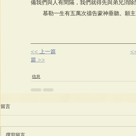
備我們與人有間隔，我們就得先與弟兄消除
        慕勒一生有五萬次禱告蒙神
<< 上一篇
<
篇 >>
信息
留言
撰寫留言......