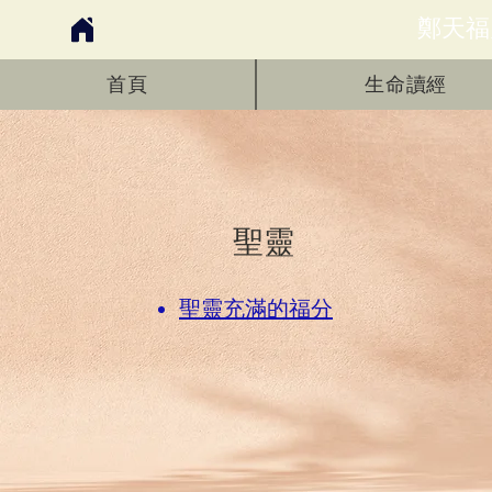
鄭天福
首頁
生命讀經
​聖靈
聖靈充滿的福分