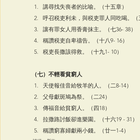
講尋找失喪者的比喻。（十五章）
呼召税吏利未，與税吏罪人同吃喝。（五2
讓有罪女人用香膏抹主。（七36- 38）
稱讚税吏自卑禱告。（十八9- 16）
税吏長撒該得救。（十九1- 10）
（七）不輕看貧窮人
天使報佳音給牧羊的人。（二8-14）
父母獻斑鳩為祭。（二24）
傳福音給貧窮人。（四18）
拉撒路討飯卻進樂園。（十六19 - 31）
稱讚窮寡婦獻兩小錢。（廿一1-4）