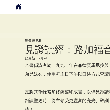
鄭天福
鄭天福兄長
見證讀經：路加福
已更新：
7月24日
本書係講者於一九九一年在菲律賓馬尼拉與
弟兄姊妹，使用每主日下午以口述方式查讀
茲將其筆錄略加修飾編印成書，以供見證讀
鈿讀聖經時，從主領受更豐富的亮光、敎訓
盛！