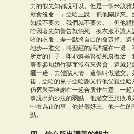
力的假先知都說可以。但是一個米該雅
就會沒命。」亞哈王說，把他關起來。
知說不要去，我們就不要去。」但他體
哈因著先知警告就怕死，換衣服不讓人
哈的衣服，差一點將自己的命喪掉。這
地步—濫交，將聖經的話語擺在一邊，
所定的日子，即耶穌基督從死裏復活，
著要參加婚竹宴而沒有來聚會，這就是
擺一邊，去體貼人情，這個叫做濫交。
後，亞哈的兒子亞哈謝又行他父親亞哈
仍舊與亞哈謝在一起合股作生意，一起
事說出約沙法的弱點，他濫交至於敗壞
中看為正的事，他是個好王。他一生的
點。