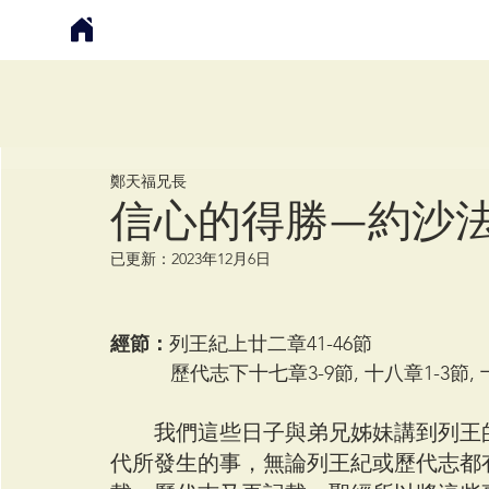
鄭天福
鄭天福兄長
信心的得勝—約沙
已更新：
2023年12月6日
經節：
列王紀上廿二章41-46節
	   歷代志下十七章3-9節, 十八章1-3節, 十
　　我們這些日子與弟兄姊妹講到列王
代所發生的事，無論列王紀或歷代志都