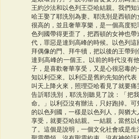
王約沙法和以色列王亞哈結親。我們知
哈王娶了耶洗別為妻。耶洗別是西頓的
很高的，並且奢華享樂，是一個高度犯
色列國帶得更歪了，把西頓的女神也帶
代，罪惡是達到高峰的時候。以色列這
拜偶像的門、拜牛犢，把以後的王帶到
達到高峰的一個王。以前的時代沒有
子，是喜歡奢華享受，又是心很惡毒的
知以利亞來。以利亞是舊約先知的代表
叫天上降火來，照理亞哈看見了就要痛
告訢耶洗別，耶洗別聽見了說：「把
命。」以利亞沒有辦法，只好跑掉。可
的以色列國，一樣是以色列人，與猶大
享受，就要亞哈結親。一結親，當然以
了。這個是說明，一個文化社會或是生
聖靈帶領，沒有聖靈約束，沒有神的話