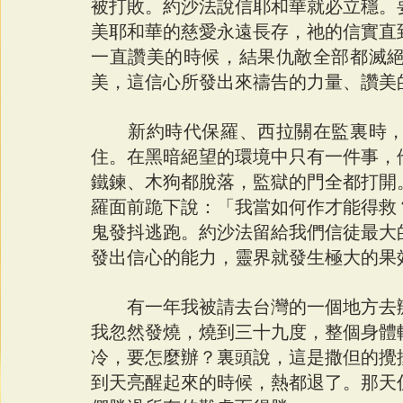
被打敗。約沙法說信耶和華就必立穩。
美耶和華的慈愛永遠長存，祂的信實直
一直讚美的時候，結果仇敵全部都滅
美，這信心所發出來禱告的力量、讚美
　　新約時代保羅、西拉關在監裏時
住。在黑暗絕望的環境中只有一件事，
鐵鍊、木狗都脫落，監獄的門全都打開
羅面前跪下說：「我當如何作才能得救
鬼發抖逃跑。約沙法留給我們信徒最大
發出信心的能力，靈界就發生極大的果
　　有一年我被請去台灣的一個地方去
我忽然發燒，燒到三十九度，整個身體
冷，要怎麼辦？裏頭說，這是撒但的攪
到天亮醒起來的時候，熱都退了。那天