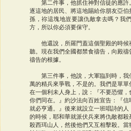
　　第二件事，他抓住神對信徒的應許
逐這地的居民、將這地賜給你朋友亞伯
孫，祢這塊地豈要讓仇敵拿去嗎？我
方，所以你必須要保守。
　　他還說，所羅門蓋這個聖殿的時候
聽。現在我們全國都禁食禱告，向殿禱
禱告的根據。
　　第三件事，他說，大軍臨到時，我
萬的精兵來爭戰，不是的。我們是單單
在一個利未人身上，說：『
不要恐懼，
你們同在。
』約沙法向百姓宣告：『
信
就必
亨通。』後來就設立一班唱詩的人
的時候，耶和華就派
伏
兵來將仇敵都殺
殺西珥山人，然後他們又互相擊殺。當